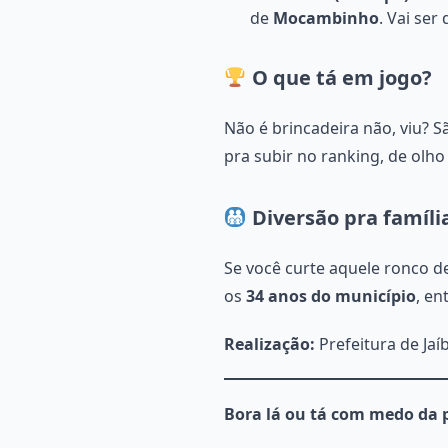
de
Mocambinho
. Vai ser
O que tá em jogo?
Não é brincadeira não, viu? 
pra subir no ranking, de olh
Diversão pra famíli
Se você curte aquele ronco de
os
34 anos do município
, en
Realização:
Prefeitura de Jaí
Bora lá ou tá com medo da 