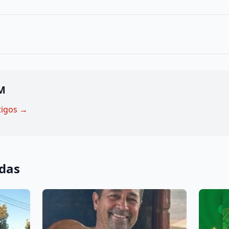
M
tigos →
adas