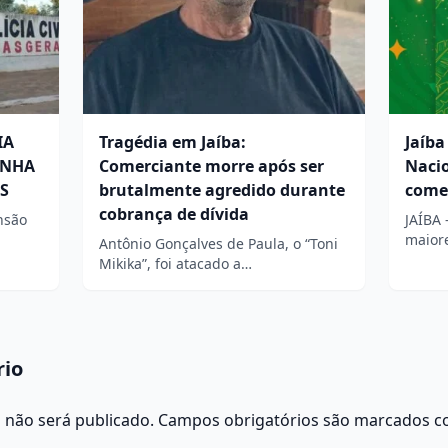
IA
Tragédia em Jaíba:
Jaíba
ENHA
Comerciante morre após ser
Naci
S
brutalmente agredido durante
come
cobrança de dívida
nsão
JAÍBA 
maior
Antônio Gonçalves de Paula, o “Toni
Mikika”, foi atacado a…
rio
 não será publicado.
Campos obrigatórios são marcados 