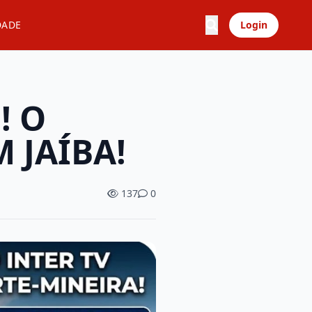
DADE
Login
! O
 JAÍBA!
137
0