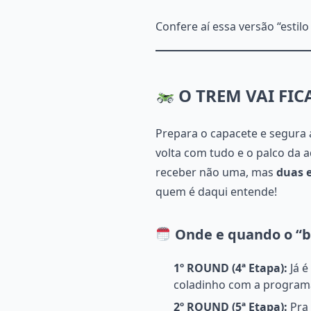
Confere aí essa versão “estilo
O TREM VAI FIC
Prepara o capacete e segura a
volta com tudo e o palco da 
receber não uma, mas
duas 
quem é daqui entende!
Onde e quando o “bi
1º ROUND (4ª Etapa):
Já é
coladinho com a progra
2º ROUND (5ª Etapa):
Pra 