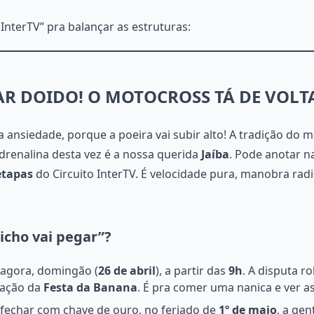
 InterTV” pra balançar as estruturas:
AR DOIDO! O MOTOCROSS TÁ DE VOLTA
 ansiedade, porque a poeira vai subir alto! A tradição do 
adrenalina desta vez é a nossa querida
Jaíba
. Pode anotar n
etapas
do Circuito InterTV. É velocidade pura, manobra rad
cho vai pegar”?
 agora, domingão (
26 de abril
), a partir das
9h
. A disputa r
mação da
Festa da Banana
. É pra comer uma nanica e ver 
fechar com chave de ouro, no feriado de
1º de maio
, a gen