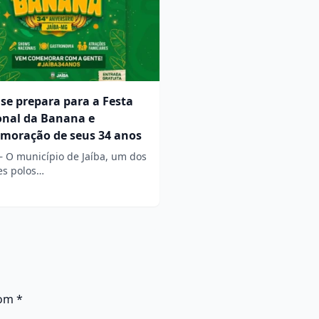
 se prepara para a Festa
onal da Banana e
moração de seus 34 anos
– O município de Jaíba, um dos
es polos…
com
*