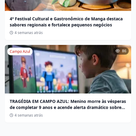
4º Festival Cultural e Gastronômico de Manga destaca
sabores regionais e fortalece pequenos negócios
4 semanas atrás
86
Campo Azul
TRAGÉDIA EM CAMPO AZUL: Menino morre às vésperas
de completar 9 anos e acende alerta dramático sobre
desafios no Roblox
4 semanas atrás