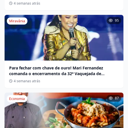
não indígena
4 semanas atrás
95
Miravânia
Para fechar com chave de ouro! Mari Fernandez
comanda o encerramento da 32ª Vaquejada de
Miravânia hoje
4 semanas atrás
87
Economia