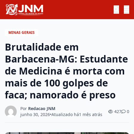
MINAS GERAIS
Brutalidade em
Barbacena-MG: Estudante
de Medicina é morta com
mais de 100 golpes de
faca; namorado é preso
Por
Redacao JNM
427
0
junho 30, 2026
•
Atualizado há
1 mês atrás