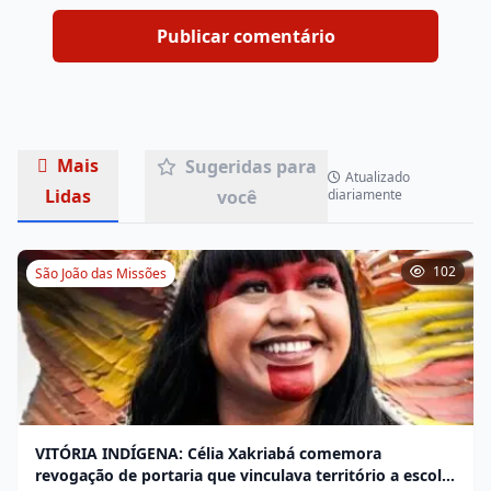
Mais
Sugeridas para
Atualizado
Lidas
você
diariamente
102
São João das Missões
VITÓRIA INDÍGENA: Célia Xakriabá comemora
revogação de portaria que vinculava território a escola