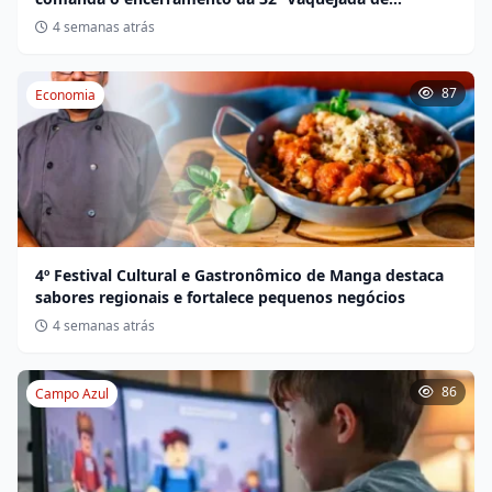
Miravânia hoje
4 semanas atrás
87
Economia
4º Festival Cultural e Gastronômico de Manga destaca
sabores regionais e fortalece pequenos negócios
4 semanas atrás
86
Campo Azul