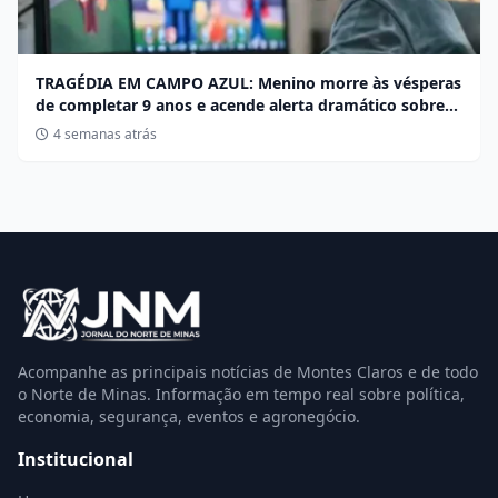
TRAGÉDIA EM CAMPO AZUL: Menino morre às vésperas
de completar 9 anos e acende alerta dramático sobre
desafios no Roblox
4 semanas atrás
Acompanhe as principais notícias de Montes Claros e de todo
o Norte de Minas. Informação em tempo real sobre política,
economia, segurança, eventos e agronegócio.
Institucional