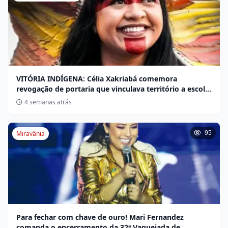
VITÓRIA INDÍGENA: Célia Xakriabá comemora
revogação de portaria que vinculava território a escola
não indígena
4 semanas atrás
95
Miravânia
Para fechar com chave de ouro! Mari Fernandez
comanda o encerramento da 32ª Vaquejada de