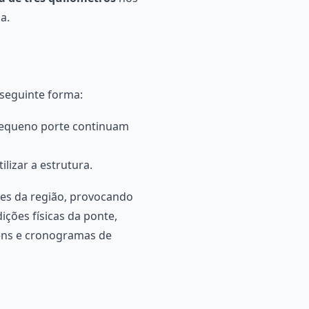
a.
 seguinte forma:
e pequeno porte continuam
lizar a estrutura.
ões da região, provocando
ções físicas da ponte,
gens e cronogramas de