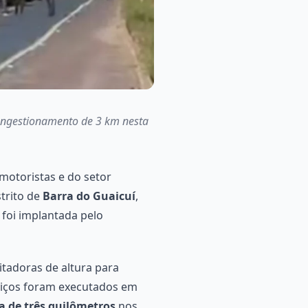
congestionamento de 3 km nesta
motoristas e do setor
strito de
Barra do Guaicuí
,
 foi implantada pelo
itadoras de altura para
viços foram executados em
 de três quilômetros
nos