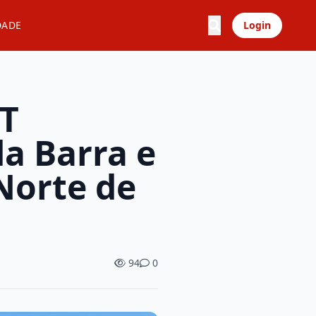
DADE
Login
IT
da Barra e
Norte de
94
0