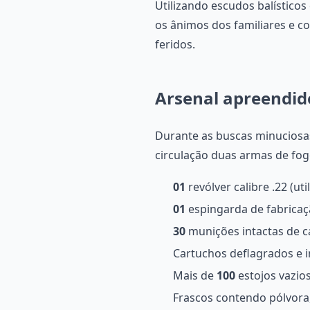
Utilizando escudos balísticos
os ânimos dos familiares e c
feridos.
Arsenal apreendid
Durante as buscas minuciosas n
circulação duas armas de fog
01
revólver calibre .22 (ut
01
espingarda de fabricaçã
30
munições intactas de ca
Cartuchos deflagrados e in
Mais de
100
estojos vazios
Frascos contendo pólvora