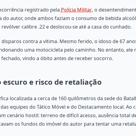
corrência registrado pela
Polícia Militar
, o desentendiment
cia do autor, onde ambos faziam o consumo de bebida alcoól
evólver calibre .22 e deslocou-se até a casa do cunhado.
s disparos contra a vítima. Mesmo ferido, o idoso de 67 an
ndonando uma motocicleta pelo caminho. No entanto, ele n
fechado, vindo a óbito antes de receber socorro.
 escuro e risco de retaliação
ca localizada a cerca de 160 quilômetros da sede do Bata
a das equipes do Tático Móvel e do Destacamento local. Ao
 cenário hostil: terreno de difícil acesso, ausência total d
rcavam os fundos do imóvel do autor para tentar uma retali