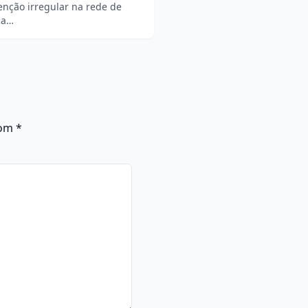
enção irregular na rede de
ia…
com
*