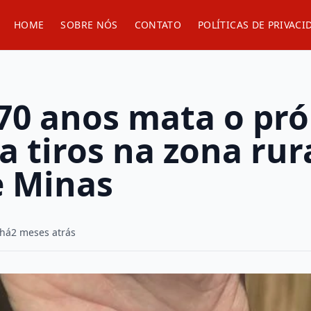
HOME
SOBRE NÓS
CONTATO
POLÍTICAS DE PRIVACI
70 anos mata o pró
 tiros na zona rur
e Minas
 há
2 meses atrás