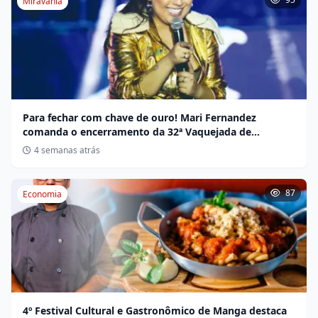
Miravânia
Para fechar com chave de ouro! Mari Fernandez
comanda o encerramento da 32ª Vaquejada de
Miravânia hoje
4 semanas atrás
87
Economia
4º Festival Cultural e Gastronômico de Manga destaca