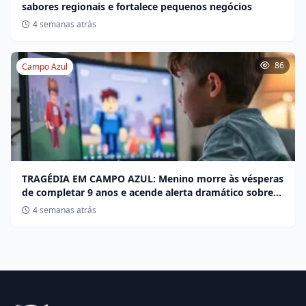
sabores regionais e fortalece pequenos negócios
4 semanas atrás
86
Campo Azul
TRAGÉDIA EM CAMPO AZUL: Menino morre às vésperas
de completar 9 anos e acende alerta dramático sobre
desafios no Roblox
4 semanas atrás