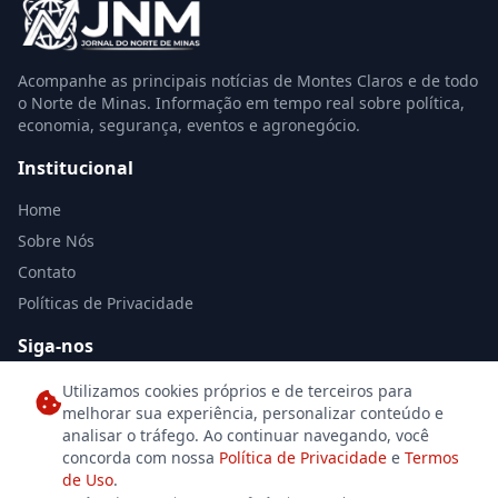
Acompanhe as principais notícias de Montes Claros e de todo
o Norte de Minas. Informação em tempo real sobre política,
economia, segurança, eventos e agronegócio.
Institucional
Home
Sobre Nós
Contato
Políticas de Privacidade
Siga-nos
Utilizamos cookies próprios e de terceiros para
melhorar sua experiência, personalizar conteúdo e
analisar o tráfego. Ao continuar navegando, você
concorda com nossa
Política de Privacidade
e
Termos
de Uso
.
© 2026 Jornal Norte de Minas. Todos os direitos reservados. Desenvolvido