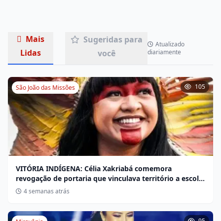
Mais
Sugeridas para
Atualizado
Lidas
você
diariamente
105
São João das Missões
VITÓRIA INDÍGENA: Célia Xakriabá comemora
revogação de portaria que vinculava território a escola
não indígena
4 semanas atrás
95