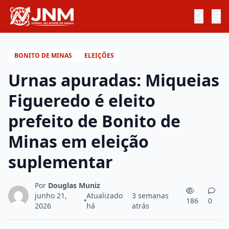
BONITO DE MINAS
ELEIÇÕES
Urnas apuradas: Miqueias
Figueredo é eleito
prefeito de Bonito de
Minas em eleição
suplementar
Por
Douglas Muniz
junho 21,
Atualizado
3 semanas
•
186
0
2026
há
atrás