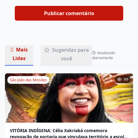
Mais
Sugeridas para
Atualizado
Lidas
você
diariamente
99
São João das Missões
VITÓRIA INDÍGENA: Célia Xakriabá comemora
revogação de portaria que vinculava território a escola