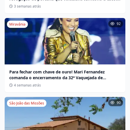
não indígena
3 semanas atrás
92
Miravânia
Para fechar com chave de ouro! Mari Fernandez
comanda o encerramento da 32ª Vaquejada de
Miravânia hoje
4 semanas atrás
90
São João das Missões