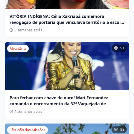
VITÓRIA INDÍGENA: Célia Xakriabá comemora
revogação de portaria que vinculava território a escola
não indígena
3 semanas atrás
91
Miravânia
Para fechar com chave de ouro! Mari Fernandez
comanda o encerramento da 32ª Vaquejada de
Miravânia hoje
4 semanas atrás
88
São João das Missões