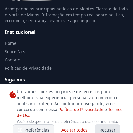
Acompanhe as principais notícias de Montes Claros e de todo
o Norte de Minas. Informação em tempo real sobre política,
economia, segurança, eventos e agronegócio.
Institucional
Home
Sobre Nós
Contato
Políticas de Privacidade
Siga-nos
Utilizamos cookies próprios e de terceiros para
melhorar sua experiência, personalizar conteúdo e
analisar o tráfego. Ao continuar navegando, você
concorda com nossa
Política de Privacidade
e
Termos
de Uso
.
© 2026 Jornal Norte de Minas. Todos os direitos reservados. Desenvolvido
Você pode gerenciar suas preferências a qualquer momento.
por
Se7eDesign
para o jornalismo independente.
Preferências
Aceitar todos
Recusar