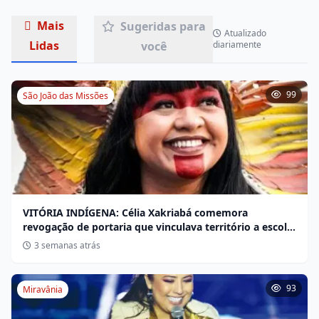
Mais
Sugeridas para
Atualizado
Lidas
você
diariamente
99
São João das Missões
VITÓRIA INDÍGENA: Célia Xakriabá comemora
revogação de portaria que vinculava território a escola
não indígena
3 semanas atrás
93
Miravânia