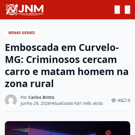
MINAS GERAIS
Emboscada em Curvelo-
MG: Criminosos cercam
carro e matam homem na
zona rural
Por
Carlos Britto
40
0
junho 29, 2026
•
Atualizado há
1 mês atrás