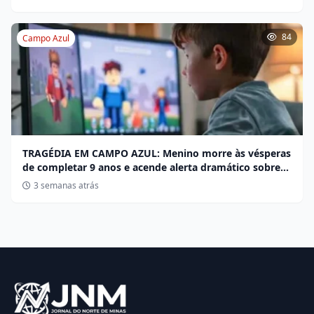
84
Campo Azul
TRAGÉDIA EM CAMPO AZUL: Menino morre às vésperas
de completar 9 anos e acende alerta dramático sobre
desafios no Roblox
3 semanas atrás