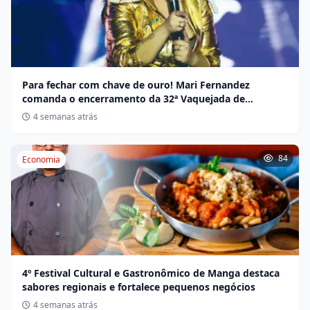
Para fechar com chave de ouro! Mari Fernandez
comanda o encerramento da 32ª Vaquejada de
Miravânia hoje
4 semanas atrás
84
Economia
4º Festival Cultural e Gastronômico de Manga destaca
sabores regionais e fortalece pequenos negócios
4 semanas atrás