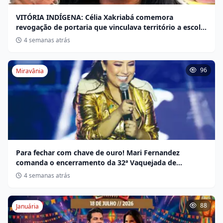
VITÓRIA INDÍGENA: Célia Xakriabá comemora
revogação de portaria que vinculava território a escola
não indígena
4 semanas atrás
96
Miravânia
Para fechar com chave de ouro! Mari Fernandez
comanda o encerramento da 32ª Vaquejada de
Miravânia hoje
4 semanas atrás
88
Januária