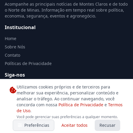
Acompanhe as principais notícias de Montes Claros e de todo
o Norte de Minas. Informação em tempo real sobre política,
economia, segurança, eventos e agronegócio.
Institucional
Home
Sobre Nós
Contato
Políticas de Privacidade
Siga-nos
Utilizamos cookies próprios e de terceiros para
melhorar sua experiência, personalizar conteúdo e
analisar o tráfego. Ao continuar navegando, você
concorda com nossa
Política de Privacidade
e
Termos
de Uso
.
© 2026 Jornal Norte de Minas. Todos os direitos reservados. Desenvolvido
Você pode gerenciar suas preferências a qualquer momento.
por
Se7eDesign
para o jornalismo independente.
Preferências
Aceitar todos
Recusar