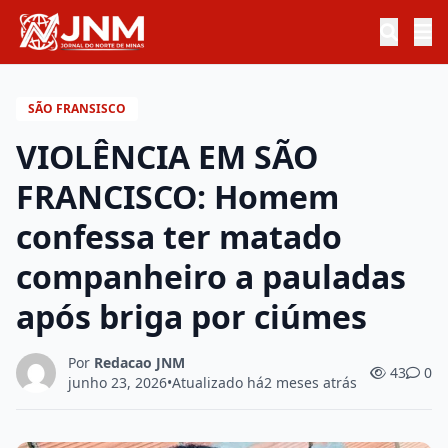
SÃO FRANSISCO
VIOLÊNCIA EM SÃO
FRANCISCO: Homem
confessa ter matado
companheiro a pauladas
após briga por ciúmes
Por
Redacao JNM
43
0
junho 23, 2026
•
Atualizado há
2 meses atrás