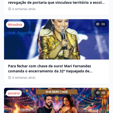
revogação de portaria que vinculava território a escola
não indígena
4 semanas atrás
98
Miravânia
Para fechar com chave de ouro! Mari Fernandez
comanda o encerramento da 32ª Vaquejada de
Miravânia hoje
4 semanas atrás
88
Januária