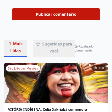
Mais
Sugeridas para
Atualizado
Lidas
você
diariamente
108
São João das Missões
VITÓRIA INDÍGENA: Célia Xakriabá comemora