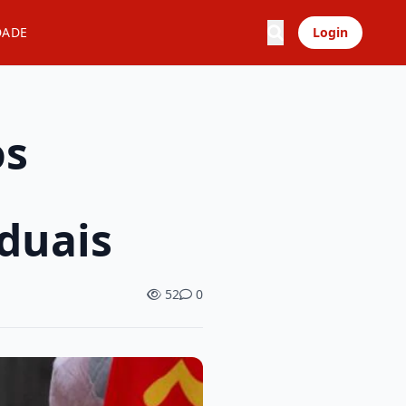
DADE
Login
os
aduais
52
0