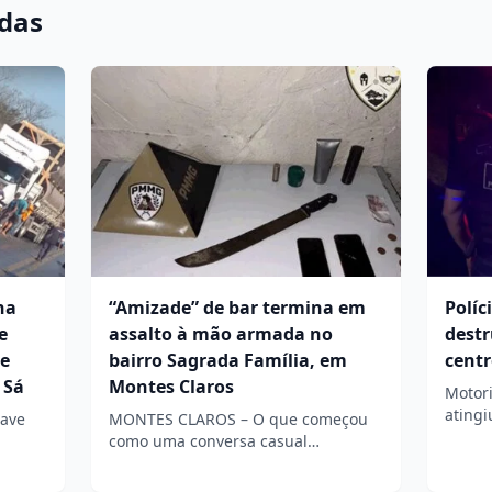
adas
na
“Amizade” de bar termina em
Políc
e
assalto à mão armada no
destr
re
bairro Sagrada Família, em
centr
 Sá
Montes Claros
Motor
atingi
ave
MONTES CLAROS – O que começou
como uma conversa casual…