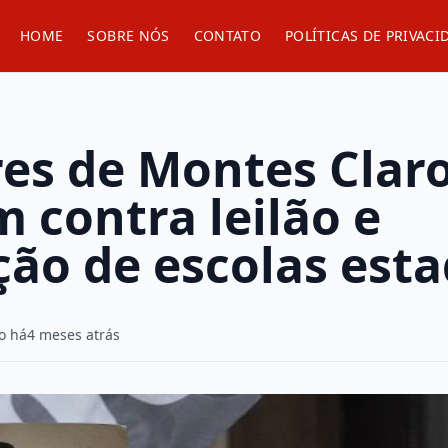
HOME
SOBRE NÓS
CONTATO
POLÍTICAS DE PRIVACI
res de Montes Clar
 contra leilão e
ção de escolas est
o há
4 meses atrás