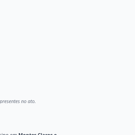
presentes no ato.
nsino em
Montes Claros e