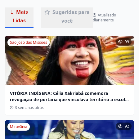
Mais
Sugeridas para
Atualizado
Lidas
você
diariamente
99
São João das Missões
VITÓRIA INDÍGENA: Célia Xakriabá comemora
revogação de portaria que vinculava território a escola
não indígena
3 semanas atrás
92
Miravânia