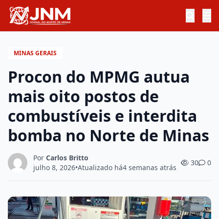
MINAS GERAIS
Procon do MPMG autua
mais oito postos de
combustíveis e interdita
bomba no Norte de Minas
Por
Carlos Britto
30
0
julho 8, 2026
•
Atualizado há
4 semanas atrás