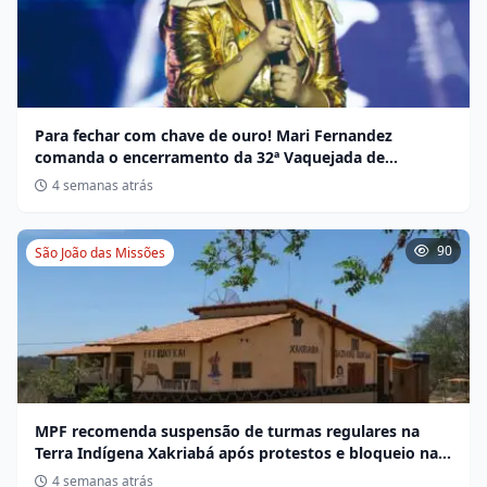
Para fechar com chave de ouro! Mari Fernandez
comanda o encerramento da 32ª Vaquejada de
Miravânia hoje
4 semanas atrás
90
São João das Missões
MPF recomenda suspensão de turmas regulares na
Terra Indígena Xakriabá após protestos e bloqueio na
BR-135
4 semanas atrás