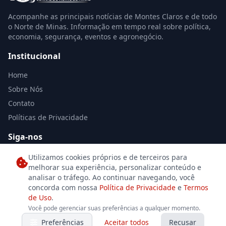
Acompanhe as principais notícias de Montes Claros e de todo
o Norte de Minas. Informação em tempo real sobre política,
economia, segurança, eventos e agronegócio.
Institucional
Home
Sobre Nós
Contato
Políticas de Privacidade
Siga-nos
Utilizamos cookies próprios e de terceiros para
melhorar sua experiência, personalizar conteúdo e
analisar o tráfego. Ao continuar navegando, você
concorda com nossa
Política de Privacidade
e
Termos
de Uso
.
© 2026 Jornal Norte de Minas. Todos os direitos reservados. Desenvolvido
Você pode gerenciar suas preferências a qualquer momento.
por
Se7eDesign
para o jornalismo independente.
Preferências
Aceitar todos
Recusar