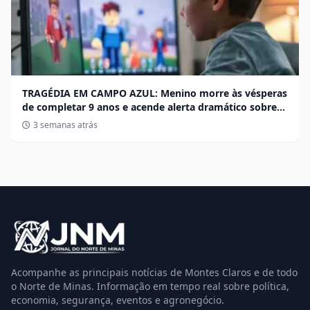
TRAGÉDIA EM CAMPO AZUL: Menino morre às vésperas
de completar 9 anos e acende alerta dramático sobre
desafios no Roblox
3 semanas atrás
Acompanhe as principais notícias de Montes Claros e de todo
o Norte de Minas. Informação em tempo real sobre política,
economia, segurança, eventos e agronegócio.