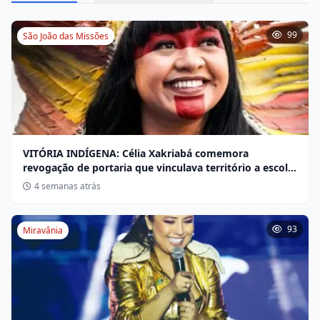
99
São João das Missões
VITÓRIA INDÍGENA: Célia Xakriabá comemora
revogação de portaria que vinculava território a escola
não indígena
4 semanas atrás
93
Miravânia