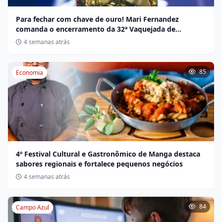
Para fechar com chave de ouro! Mari Fernandez
comanda o encerramento da 32ª Vaquejada de
Miravânia hoje
4 semanas atrás
85
Economia
4º Festival Cultural e Gastronômico de Manga destaca
sabores regionais e fortalece pequenos negócios
4 semanas atrás
84
Campo Azul