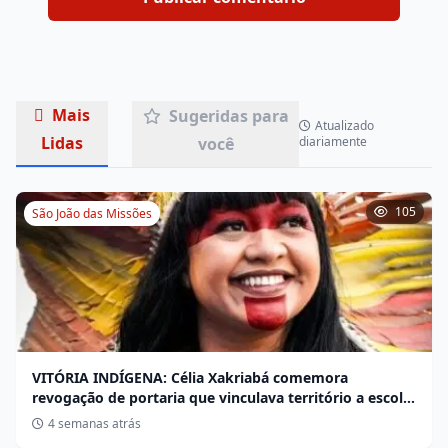
Mais
Sugeridas para
Atualizado
Lidas
você
diariamente
105
São João das Missões
VITÓRIA INDÍGENA: Célia Xakriabá comemora
revogação de portaria que vinculava território a escola
não indígena
4 semanas atrás