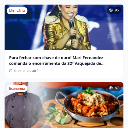
95
Miravânia
Para fechar com chave de ouro! Mari Fernandez
comanda o encerramento da 32ª Vaquejada de
Miravânia hoje
4 semanas atrás
87
Economia