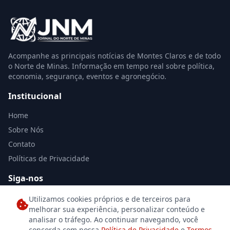
Acompanhe as principais notícias de Montes Claros e de todo
o Norte de Minas. Informação em tempo real sobre política,
economia, segurança, eventos e agronegócio.
Institucional
Home
Sobre Nós
Contato
Políticas de Privacidade
Siga-nos
Utilizamos cookies próprios e de terceiros para
melhorar sua experiência, personalizar conteúdo e
analisar o tráfego. Ao continuar navegando, você
concorda com nossa
Política de Privacidade
e
Termos