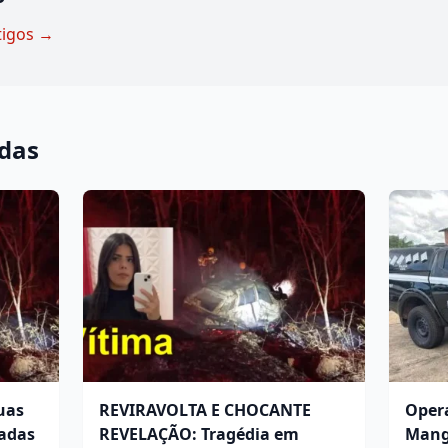
tigos →
adas
uas
REVIRAVOLTA E CHOCANTE
Opera
adas
REVELAÇÃO: Tragédia em
Mang