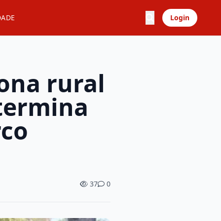
DADE
Login
ona rural
 termina
rco
37
0