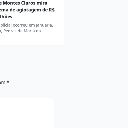
e Montes Claros mira
ema de agiotagem de R$
ilhões
olicial ocorreu em Januária,
, Pedras de Maria da…
com
*