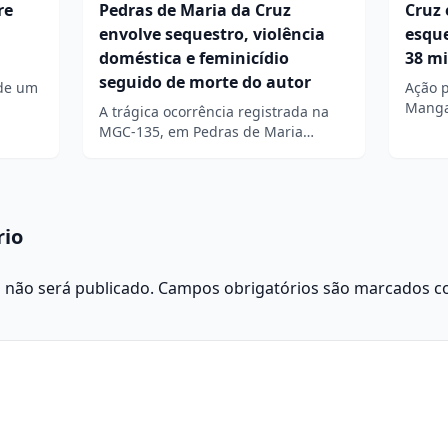
re
Pedras de Maria da Cruz
Cruz 
envolve sequestro, violência
esqu
doméstica e feminicídio
38 m
seguido de morte do autor
 de um
Ação p
Manga
A trágica ocorrência registrada na
MGC-135, em Pedras de Maria…
rio
 não será publicado.
Campos obrigatórios são marcados 