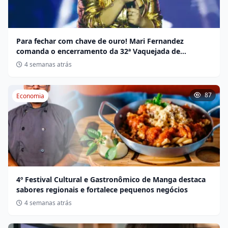
Para fechar com chave de ouro! Mari Fernandez
comanda o encerramento da 32ª Vaquejada de
Miravânia hoje
4 semanas atrás
87
Economia
4º Festival Cultural e Gastronômico de Manga destaca
sabores regionais e fortalece pequenos negócios
4 semanas atrás