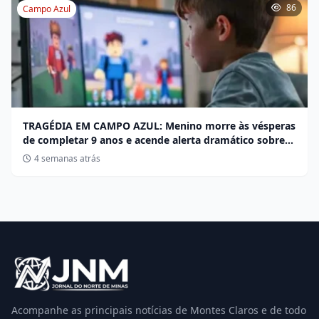
86
Campo Azul
TRAGÉDIA EM CAMPO AZUL: Menino morre às vésperas
de completar 9 anos e acende alerta dramático sobre
desafios no Roblox
4 semanas atrás
Acompanhe as principais notícias de Montes Claros e de todo