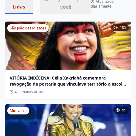
Atualizado
Lidas
você
diariamente
105
São João das Missões
VITÓRIA INDÍGENA: Célia Xakriabá comemora
revogação de portaria que vinculava território a escola
não indígena
4 semanas atrás
95
Miravânia