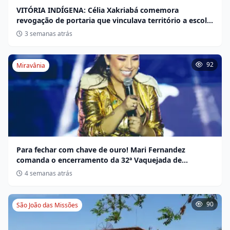
VITÓRIA INDÍGENA: Célia Xakriabá comemora
revogação de portaria que vinculava território a escola
não indígena
3 semanas atrás
92
Miravânia
Para fechar com chave de ouro! Mari Fernandez
comanda o encerramento da 32ª Vaquejada de
Miravânia hoje
4 semanas atrás
90
São João das Missões