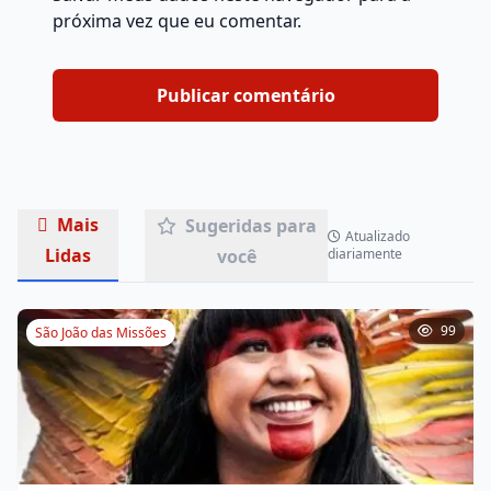
próxima vez que eu comentar.
Mais
Sugeridas para
Atualizado
Lidas
você
diariamente
99
São João das Missões