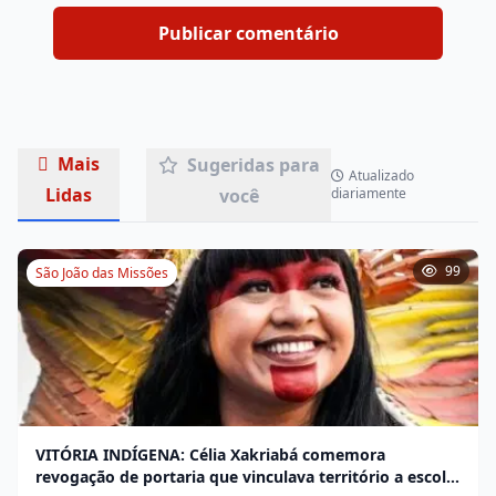
Mais
Sugeridas para
Atualizado
Lidas
você
diariamente
99
São João das Missões
VITÓRIA INDÍGENA: Célia Xakriabá comemora
revogação de portaria que vinculava território a escola