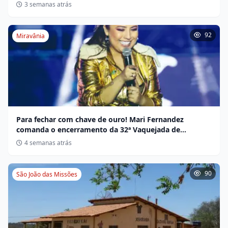
não indígena
3 semanas atrás
92
Miravânia
Para fechar com chave de ouro! Mari Fernandez
comanda o encerramento da 32ª Vaquejada de
Miravânia hoje
4 semanas atrás
90
São João das Missões