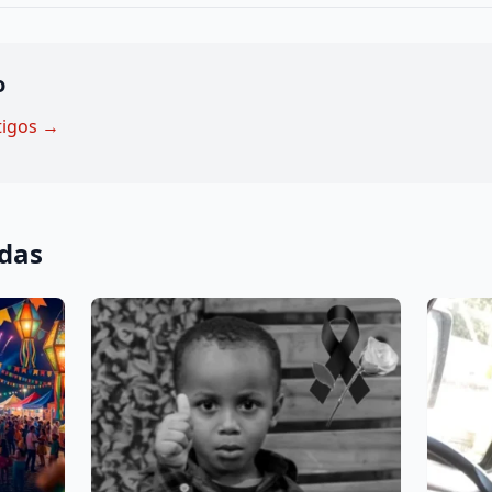
o
tigos →
adas