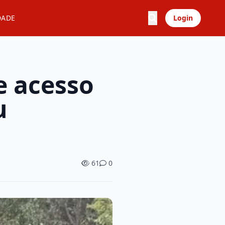
DADE
Login
e acesso
u
61
0