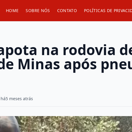
HOME
SOBRE NÓS
CONTATO
POLÍTICAS DE PRIVACI
apota na rodovia d
 de Minas após pne
 há
5 meses atrás