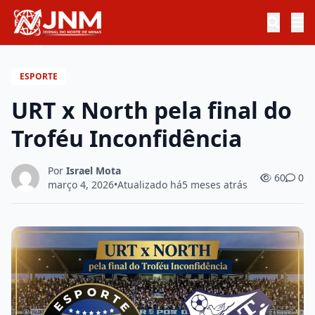
ESPORTE
URT x North pela final do
Troféu Inconfidência
Por
Israel Mota
60
0
março 4, 2026
•
Atualizado há
5 meses atrás