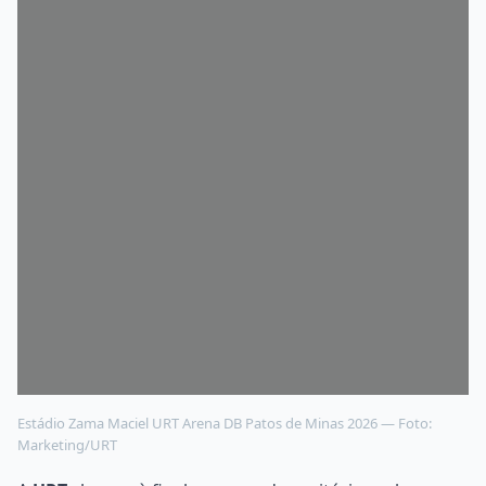
Estádio Zama Maciel URT Arena DB Patos de Minas 2026 — Foto:
Marketing/URT