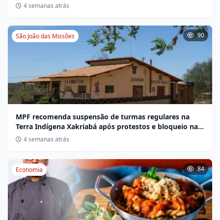
Miravânia hoje
4 semanas atrás
90
São João das Missões
MPF recomenda suspensão de turmas regulares na
Terra Indígena Xakriabá após protestos e bloqueio na
BR-135
4 semanas atrás
84
Economia