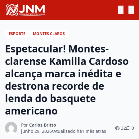
ESPORTE
MONTES CLAROS
Espetacular! Montes-
clarense Kamilla Cardoso
alcança marca inédita e
destrona recorde de
lenda do basquete
americano
Por
Carlos Britto
32
0
junho 29, 2026
•
Atualizado há
1 mês atrás