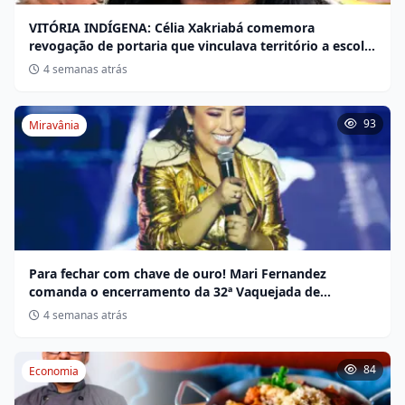
VITÓRIA INDÍGENA: Célia Xakriabá comemora
revogação de portaria que vinculava território a escola
não indígena
4 semanas atrás
93
Miravânia
Para fechar com chave de ouro! Mari Fernandez
comanda o encerramento da 32ª Vaquejada de
Miravânia hoje
4 semanas atrás
84
Economia