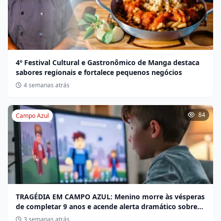
4º Festival Cultural e Gastronômico de Manga destaca
sabores regionais e fortalece pequenos negócios
4 semanas atrás
84
Campo Azul
TRAGÉDIA EM CAMPO AZUL: Menino morre às vésperas
de completar 9 anos e acende alerta dramático sobre
desafios no Roblox
3 semanas atrás