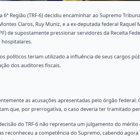
a 6ª Região (TRF-6) decidiu encaminhar ao Supremo Tribunal
 Montes Claros, Ruy Muniz, e a ex-deputada federal Raquel 
PF) de supostamente pressionar servidores da Receita Feder
hospitalares.
 políticos teriam utilizado a influência de seus cargos púb
ação dos auditores fiscais.
entemente as acusações apresentadas pelo órgão federal.
m que, por prerrogativa, o caso deveria ter tramitado pera
 decisão do TRF-6 não representa um julgamento do mérit
as reconheceu a competência do Supremo, cabendo agora a