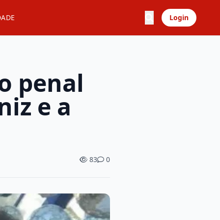
DADE
Login
o penal
niz e a
83
0