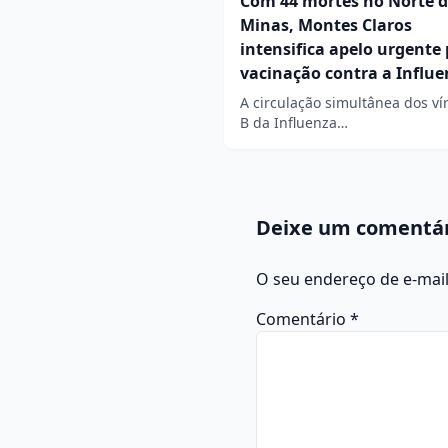
Com 44 mortes no Norte 
Minas, Montes Claros
intensifica apelo urgente 
vacinação contra a Influe
A circulação simultânea dos ví
B da Influenza…
Deixe um comentá
O seu endereço de e-mail
Comentário
*