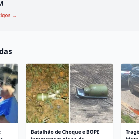
M
tigos →
adas
:
Batalhão de Choque e BOPE
Tragé