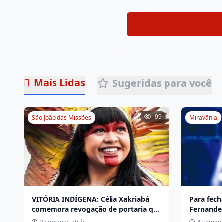
Mais Lidas
Sugeridas para você
99
São João das Missões
Miravânia
VITÓRIA INDÍGENA: Célia Xakriabá
Para fech
comemora revogação de portaria que
Fernande
vinculava território a escola não
da 32ª Va
3 semanas atrás
4 semana