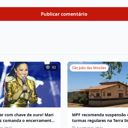
92
São João das Missões
ar com chave de ouro! Mari
MPF recomenda suspensão 
z comanda o encerramento
turmas regulares na Terra I
quejada de Miravânia hoje
Xakriabá após protestos e b
s atrás
4 semanas atrás