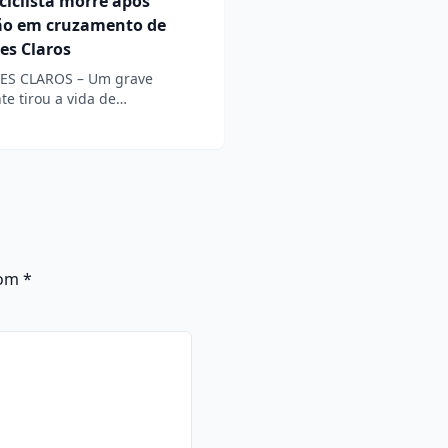
iclista morre após
são em cruzamento de
es Claros
S CLAROS – Um grave
te tirou a vida de…
com
*