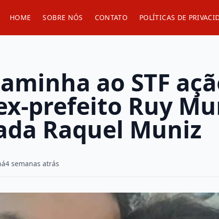
HOME
SOBRE NÓS
CONTATO
POLÍTICAS DE PRIVACI
caminha ao STF açã
ex-prefeito Ruy Mu
ada Raquel Muniz
há
4 semanas atrás