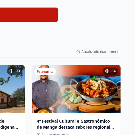
Atualizado diariamente
90
84
Economia
de
4º Festival Cultural e Gastronômico
ndígena
de Manga destaca sabores regionais
loqueio
e fortalece pequenos negócios
3 semanas atrás