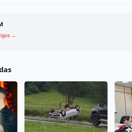
M
tigos →
adas