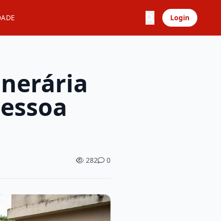
DADE
Login
unerária
pessoa
282
0