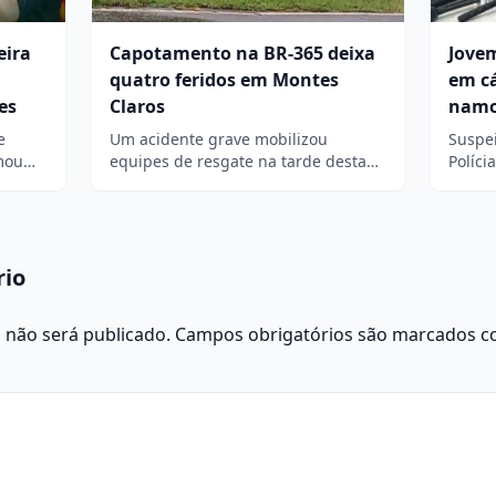
eira
Capotamento na BR-365 deixa
Jove
quatro feridos em Montes
em cá
es
Claros
namo
e
Um acidente grave mobilizou
Suspei
rmou…
equipes de resgate na tarde desta…
Políci
rio
 não será publicado.
Campos obrigatórios são marcados 