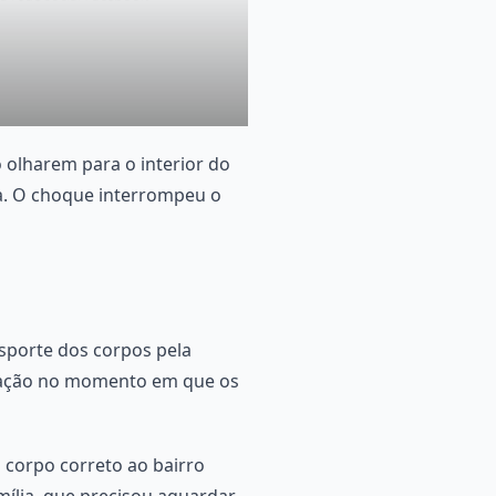
o olharem para o interior do
a. O choque interrompeu o
nsporte dos corpos pela
icação no momento em que os
 corpo correto ao bairro
mília, que precisou aguardar