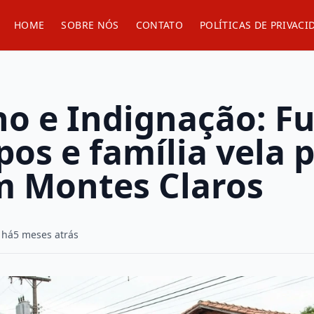
HOME
SOBRE NÓS
CONTATO
POLÍTICAS DE PRIVACI
no e Indignação: F
pos e família vela 
m Montes Claros
 há
5 meses atrás