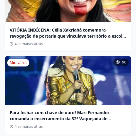
VITÓRIA INDÍGENA: Célia Xakriabá comemora
revogação de portaria que vinculava território a escola
não indígena
4 semanas atrás
96
Miravânia
Para fechar com chave de ouro! Mari Fernandez
comanda o encerramento da 32ª Vaquejada de
Miravânia hoje
4 semanas atrás