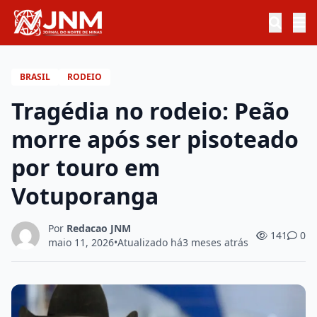
BRASIL
RODEIO
Tragédia no rodeio: Peão
morre após ser pisoteado
por touro em
Votuporanga
Por
Redacao JNM
141
0
maio 11, 2026
•
Atualizado há
3 meses atrás