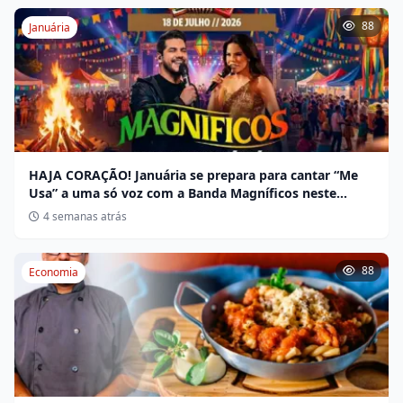
88
Januária
HAJA CORAÇÃO! Januária se prepara para cantar “Me
Usa” a uma só voz com a Banda Magníficos neste
sábado
4 semanas atrás
88
Economia