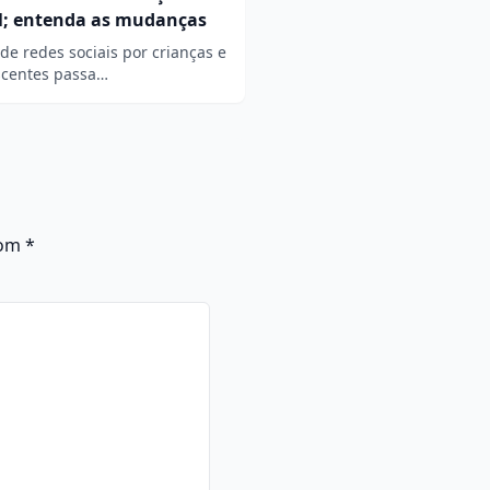
il; entenda as mudanças
de redes sociais por crianças e
scentes passa…
com
*