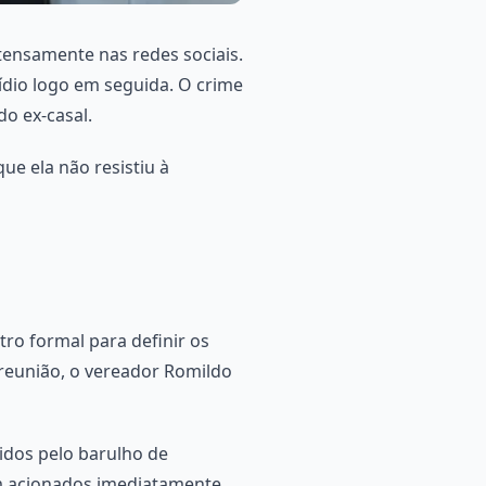
tensamente nas redes sociais.
cídio logo em seguida. O crime
do ex-casal.
ue ela não resistiu à
tro formal para definir os
 reunião, o vereador Romildo
idos pelo barulho de
am acionados imediatamente.