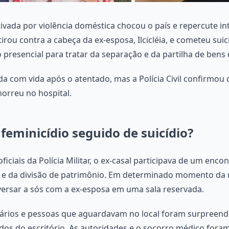
vada por violência doméstica chocou o país e repercute in
rou contra a cabeça da ex-esposa, Ilcicléia, e cometeu sui
presencial para tratar da separação e da partilha de bens 
da com vida após o atentado, mas a Polícia Civil confirmou q
orreu no hospital.
eminicídio seguido de suicídio?
ciais da Polícia Militar, o ex-casal participava de um encon
io e da divisão de patrimônio. Em determinado momento da
versar a sós com a ex-esposa em uma sala reservada.
ários e pessoas que aguardavam no local foram surpreend
dos do escritório. As autoridades e o socorro médico for