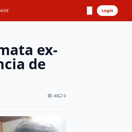
DADE
Login
mata ex-
ncia de
40
0