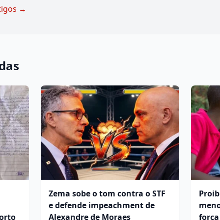
tigos →
adas
Zema sobe o tom contra o STF
Proib
e defende impeachment de
meno
orto
Alexandre de Moraes
forç