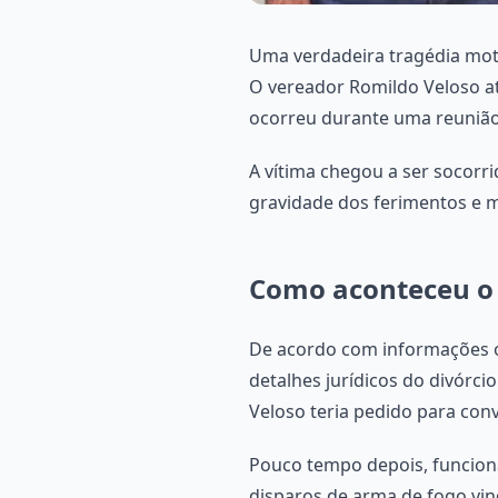
Uma verdadeira tragédia moti
O vereador Romildo Veloso ati
ocorreu durante uma reunião 
A vítima chegou a ser socorri
gravidade dos ferimentos e m
Como aconteceu o f
De acordo com informações ofi
detalhes jurídicos do divórc
Veloso teria pedido para con
Pouco tempo depois, funcion
disparos de arma de fogo vin