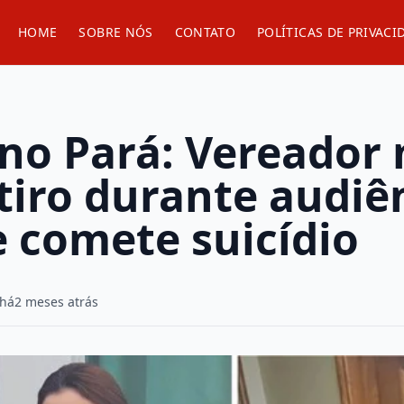
HOME
SOBRE NÓS
CONTATO
POLÍTICAS DE PRIVACI
no Pará: Vereador 
tiro durante audiê
e comete suicídio
 há
2 meses atrás