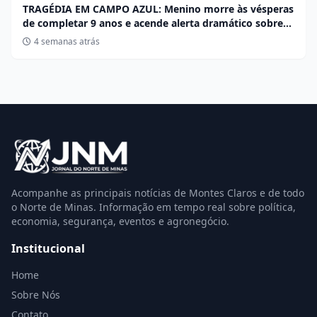
TRAGÉDIA EM CAMPO AZUL: Menino morre às vésperas
de completar 9 anos e acende alerta dramático sobre
desafios no Roblox
4 semanas atrás
Acompanhe as principais notícias de Montes Claros e de todo
o Norte de Minas. Informação em tempo real sobre política,
economia, segurança, eventos e agronegócio.
Institucional
Home
Sobre Nós
Contato