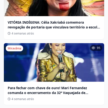
VITÓRIA INDÍGENA: Célia Xakriabá comemora
revogação de portaria que vinculava território a escola
não indígena
4 semanas atrás
95
Miravânia
Para fechar com chave de ouro! Mari Fernandez
comanda o encerramento da 32ª Vaquejada de
Miravânia hoje
4 semanas atrás