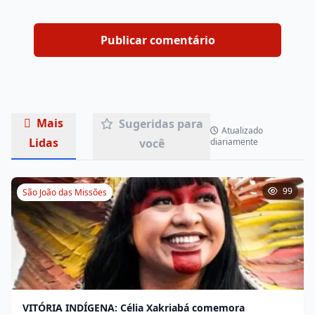
Mais
Sugeridas para
Atualizado
Lidas
você
diariamente
99
São João das Missões
VITÓRIA INDÍGENA: Célia Xakriabá comemora