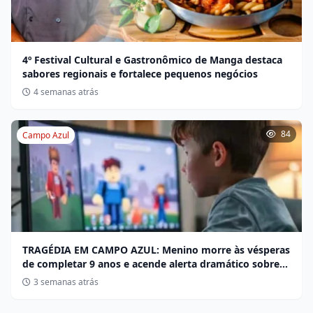
4º Festival Cultural e Gastronômico de Manga destaca
sabores regionais e fortalece pequenos negócios
4 semanas atrás
84
Campo Azul
TRAGÉDIA EM CAMPO AZUL: Menino morre às vésperas
de completar 9 anos e acende alerta dramático sobre
desafios no Roblox
3 semanas atrás