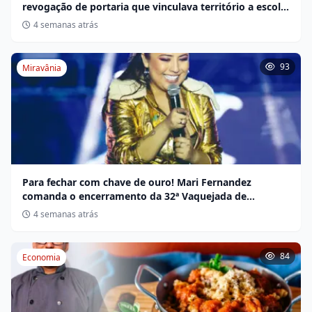
revogação de portaria que vinculava território a escola
não indígena
4 semanas atrás
93
Miravânia
Para fechar com chave de ouro! Mari Fernandez
comanda o encerramento da 32ª Vaquejada de
Miravânia hoje
4 semanas atrás
84
Economia