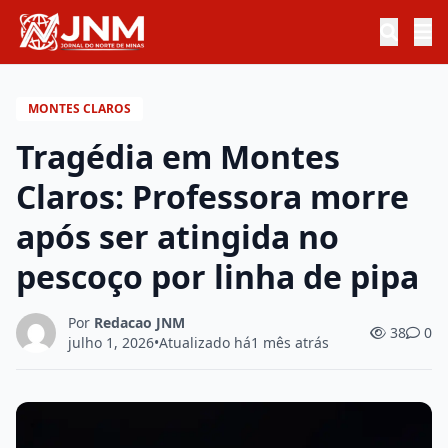
MONTES CLAROS
Tragédia em Montes
Claros: Professora morre
após ser atingida no
pescoço por linha de pipa
Por
Redacao JNM
38
0
julho 1, 2026
•
Atualizado há
1 mês atrás