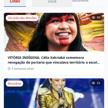
Lidas
você
diariamente
99
São João das Missões
VITÓRIA INDÍGENA: Célia Xakriabá comemora
revogação de portaria que vinculava território a escola
não indígena
3 semanas atrás
93
Miravânia