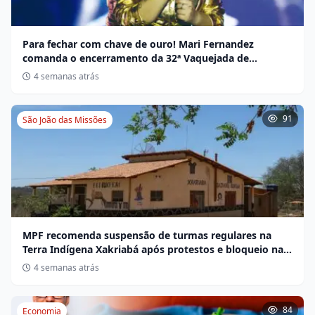
Para fechar com chave de ouro! Mari Fernandez
comanda o encerramento da 32ª Vaquejada de
Miravânia hoje
4 semanas atrás
91
São João das Missões
MPF recomenda suspensão de turmas regulares na
Terra Indígena Xakriabá após protestos e bloqueio na
BR-135
4 semanas atrás
84
Economia