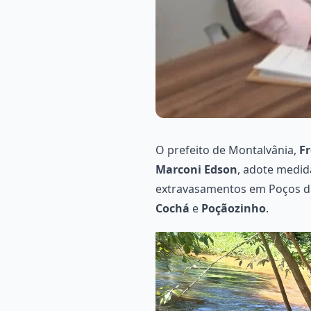
O prefeito de Montalvânia,
F
Marconi Edson
, adote medid
extravasamentos em Poços de 
Cochá
e
Poçãozinho
.