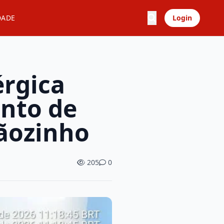
DADE
Login
érgica
nto de
çãozinho
205
0