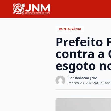
MONTALVÂNIA
Prefeito 
contra a
esgoto n
Por
Redacao JNM
março 23, 2026
•
Atualizad