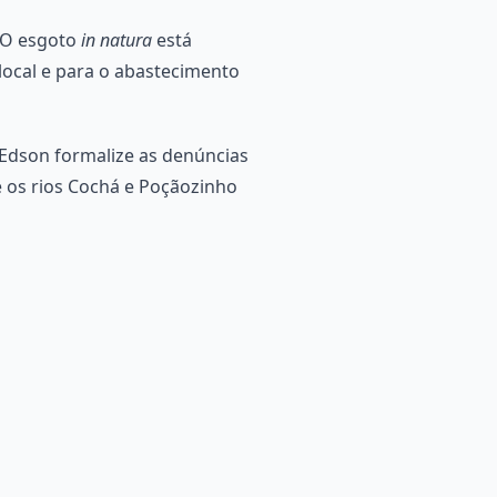
 O esgoto
in natura
está
 local e para o abastecimento
i Edson formalize as denúncias
e os rios Cochá e Poçãozinho