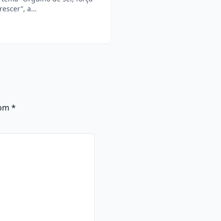
rescer”, a…
com
*