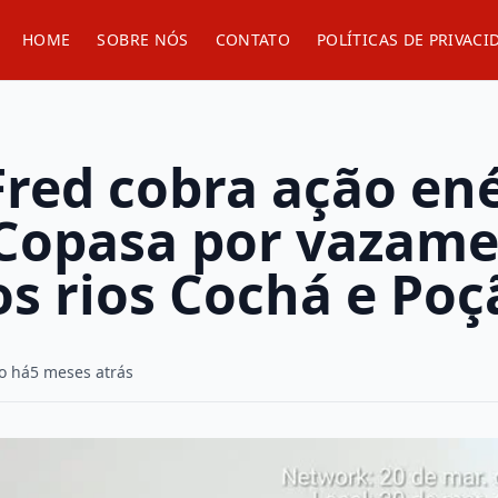
HOME
SOBRE NÓS
CONTATO
POLÍTICAS DE PRIVACI
Fred cobra ação en
 Copasa por vazame
os rios Cochá e Po
o há
5 meses atrás