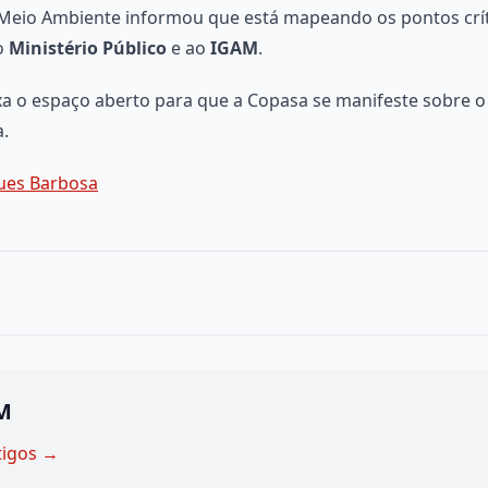
e Meio Ambiente informou que está mapeando os pontos crí
ao
Ministério Público
e ao
IGAM
.
a o espaço aberto para que a Copasa se manifeste sobre 
.
ues Barbosa
M
tigos →