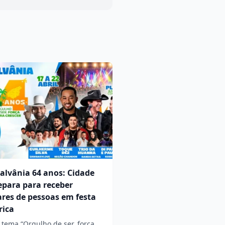
alvânia 64 anos: Cidade
epara para receber
res de pessoas em festa
rica
tema “Orgulho de ser, força