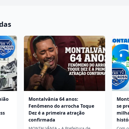
adas
nião
Montalvânia 64 anos:
Mont
Fenômeno do arrocha Toque
se pr
ss
Dez é a primeira atração
milha
confirmada
histó
MONTALVÂNIA – A Prefeitura de
Com o 