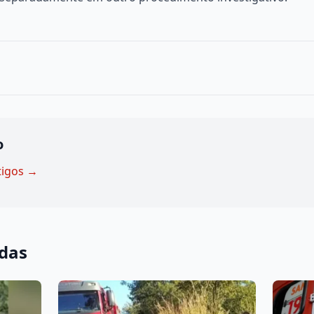
o
tigos →
adas