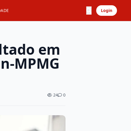
DADE
Login
ltado em
con-MPMG
24
0