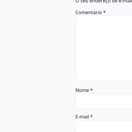
O seu endereço de e-mail
Comentário
*
Nome
*
E-mail
*