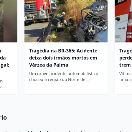
a
Tragédia na BR-365: Acidente
Trag
ada
deixa dois irmãos mortos em
perde
gal;
Várzea da Palma
trem
Um grave acidente automobilístico
Vítima
chocou a região do Norte de…
uma a
as
eu…
rio