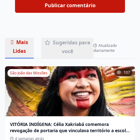
Mais
Sugeridas para
Atualizado
Lidas
você
diariamente
107
São João das Missões
VITÓRIA INDÍGENA: Célia Xakriabá comemora
revogação de portaria que vinculava território a escola
não indígena
4 semanas atrás