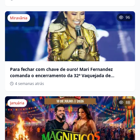
96
Miravânia
Para fechar com chave de ouro! Mari Fernandez
comanda o encerramento da 32ª Vaquejada de
Miravânia hoje
4 semanas atrás
88
Januária