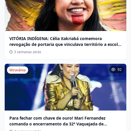
VITÓRIA INDÍGENA: Célia Xakriabá comemora
revogação de portaria que vinculava território a escola
não indígena
3 semanas atrás
92
Miravânia
Para fechar com chave de ouro! Mari Fernandez
comanda o encerramento da 32ª Vaquejada de
Miravânia hoje