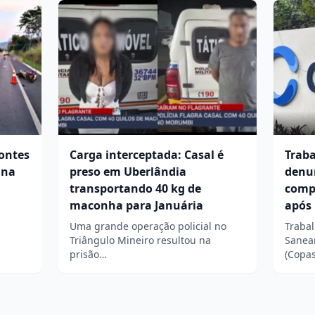
Montes
Carga interceptada: Casal é
Trab
 na
preso em Uberlândia
denu
transportando 40 kg de
comp
maconha para Januária
após 
Uma grande operação policial no
Traba
Triângulo Mineiro resultou na
Sanea
prisão…
(Copa