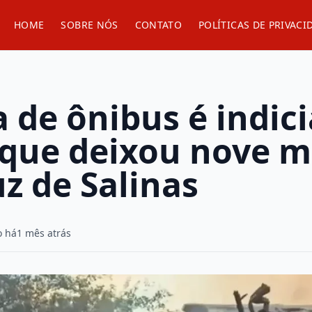
HOME
SOBRE NÓS
CONTATO
POLÍTICAS DE PRIVACI
 de ônibus é indic
 que deixou nove 
z de Salinas
o há
1 mês atrás