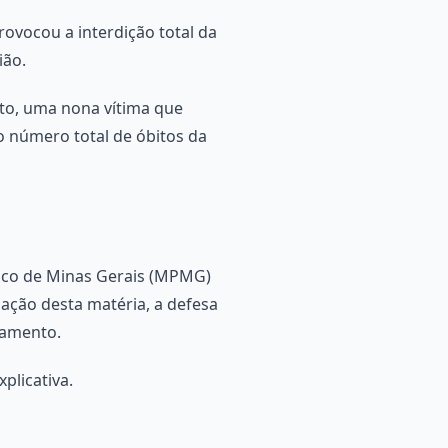
rovocou a interdição total da
ião.
nto, uma nona vítima que
o número total de óbitos da
blico de Minas Gerais (MPMG)
zação desta matéria, a defesa
iamento.
plicativa.