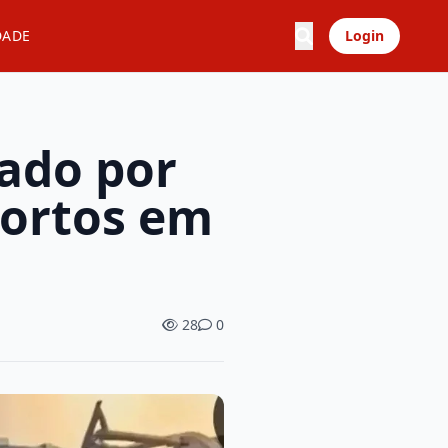
DADE
Login
iado por
mortos em
28
0