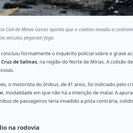
cia Civil de Minas Gerais aponta que o coletivo invadiu a contra
ois veículos pegaram fogo.
is concluiu formalmente o inquérito policial sobre o grave a
 Cruz de Salinas
, na região do Norte de Minas. A colisão 
ssoas.
s, o motorista do ônibus, de 41 anos, foi indiciado pelo c
or
, modalidade em que não há a intenção de matar. A apuraç
ibus de passageiros teria invadido a pista contrária, col
dio na rodovia