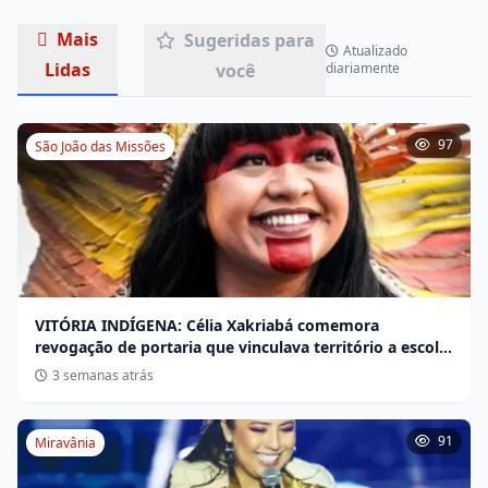
Mais
Sugeridas para
Atualizado
Lidas
você
diariamente
97
São João das Missões
VITÓRIA INDÍGENA: Célia Xakriabá comemora
revogação de portaria que vinculava território a escola
não indígena
3 semanas atrás
91
Miravânia