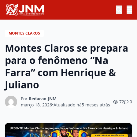
MONTES CLAROS
Montes Claros se prepara
para o fenômeno “Na
Farra” com Henrique &
Juliano
Por
Redacao JNM
72
0
março 18, 2026
•
Atualizado há
5 meses atrás