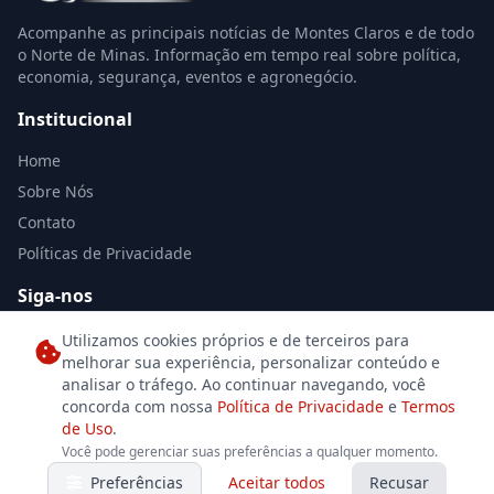
Acompanhe as principais notícias de Montes Claros e de todo
o Norte de Minas. Informação em tempo real sobre política,
economia, segurança, eventos e agronegócio.
Institucional
Home
Sobre Nós
Contato
Políticas de Privacidade
Siga-nos
Utilizamos cookies próprios e de terceiros para
melhorar sua experiência, personalizar conteúdo e
analisar o tráfego. Ao continuar navegando, você
concorda com nossa
Política de Privacidade
e
Termos
de Uso
.
© 2026 Jornal Norte de Minas. Todos os direitos reservados. Desenvolvido
Você pode gerenciar suas preferências a qualquer momento.
por
Se7eDesign
para o jornalismo independente.
Preferências
Aceitar todos
Recusar