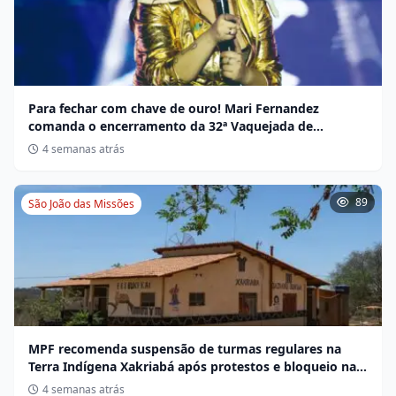
Para fechar com chave de ouro! Mari Fernandez
comanda o encerramento da 32ª Vaquejada de
Miravânia hoje
4 semanas atrás
89
São João das Missões
MPF recomenda suspensão de turmas regulares na
Terra Indígena Xakriabá após protestos e bloqueio na
BR-135
4 semanas atrás