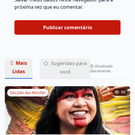
próxima vez que eu comentar.
Mais
Sugeridas para
Atualizado
Lidas
você
diariamente
99
São João das Missões