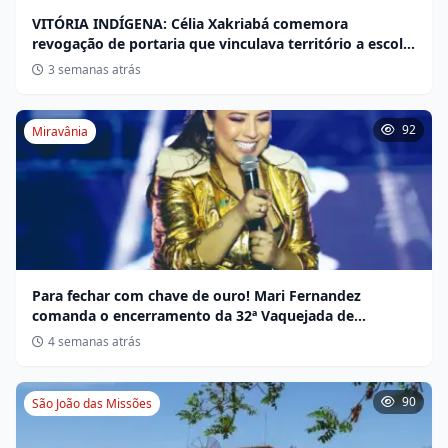
VITÓRIA INDÍGENA: Célia Xakriabá comemora
revogação de portaria que vinculava território a escola
não indígena
3 semanas atrás
92
Miravânia
Para fechar com chave de ouro! Mari Fernandez
comanda o encerramento da 32ª Vaquejada de
Miravânia hoje
4 semanas atrás
90
São João das Missões