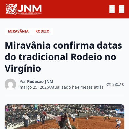
MIRAVÂNIA
RODEIO
Miravânia confirma datas
do tradicional Rodeio no
Virgínio
Por
Redacao JNM
88
0
março 25, 2026
•
Atualizado há
4 meses atrás