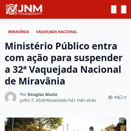
MIRAVÂNIA
VAQUEJADA NACIONAL
Ministério Público entra
com ação para suspender
a 32ª Vaquejada Nacional
de Miravânia
Por
Douglas Muniz
49
0
julho 7, 2026
•
Atualizado há
1 mês atrás