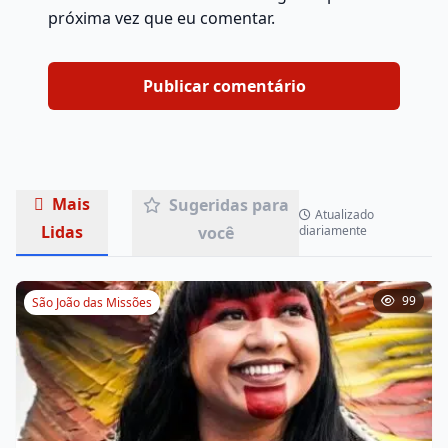
próxima vez que eu comentar.
Mais
Sugeridas para
Atualizado
Lidas
você
diariamente
99
São João das Missões