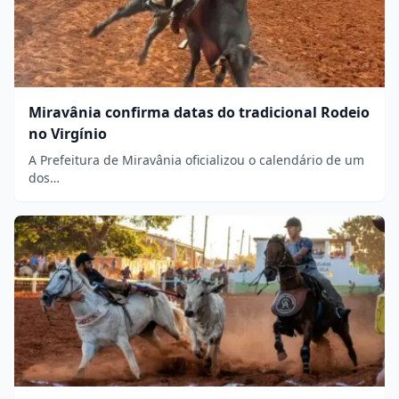
Miravânia confirma datas do tradicional Rodeio
no Virgínio
A Prefeitura de Miravânia oficializou o calendário de um
dos…