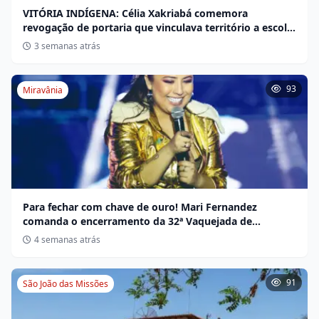
VITÓRIA INDÍGENA: Célia Xakriabá comemora
revogação de portaria que vinculava território a escola
não indígena
3 semanas atrás
93
Miravânia
Para fechar com chave de ouro! Mari Fernandez
comanda o encerramento da 32ª Vaquejada de
Miravânia hoje
4 semanas atrás
91
São João das Missões