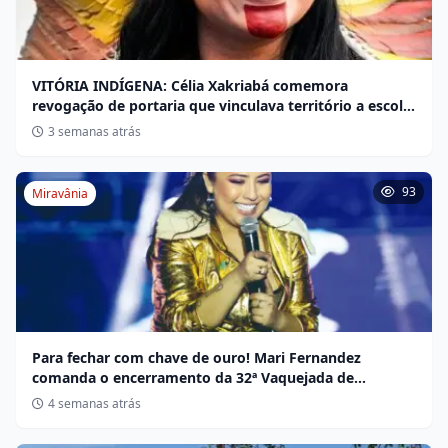
VITÓRIA INDÍGENA: Célia Xakriabá comemora
revogação de portaria que vinculava território a escola
não indígena
3 semanas atrás
93
Miravânia
Para fechar com chave de ouro! Mari Fernandez
comanda o encerramento da 32ª Vaquejada de
Miravânia hoje
4 semanas atrás