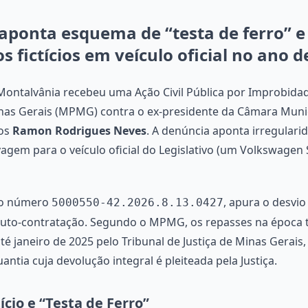
aponta esquema de “testa de ferro” e n
 fictícios em veículo oficial no ano d
ontalvânia recebeu uma Ação Civil Pública por Improbidad
inas Gerais (MPMG) contra o ex-presidente da Câmara Muni
ços
Ramon Rodrigues Neves
. A denúncia aponta irregulari
agem para o veículo oficial do Legislativo (um Volkswagen 
b o número
, apura o desvio
5000550-42.2026.8.13.0427
uto-contratação. Segundo o MPMG, os repasses na época 
é janeiro de 2025 pelo Tribunal de Justiça de Minas Gerais
uantia cuja devolução integral é pleiteada pela Justiça.
tício e “Testa de Ferro”