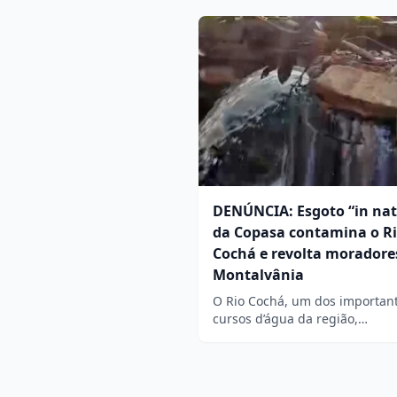
DENÚNCIA: Esgoto “in na
da Copasa contamina o R
Cochá e revolta morador
Montalvânia
O Rio Cochá, um dos importan
cursos d’água da região,…