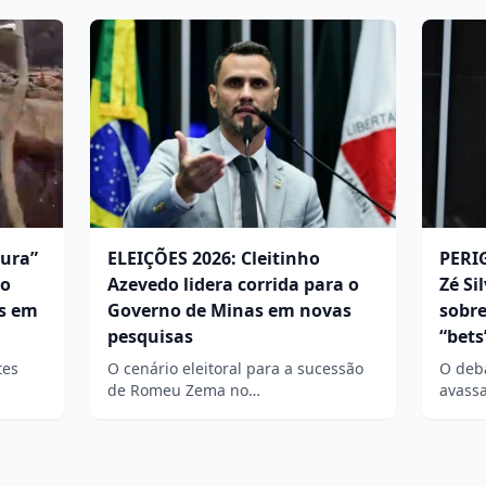
tura”
ELEIÇÕES 2026: Cleitinho
PERI
io
Azevedo lidera corrida para o
Zé Si
es em
Governo de Minas em novas
sobre
pesquisas
“bets
tes
O cenário eleitoral para a sucessão
O deb
de Romeu Zema no…
avassa