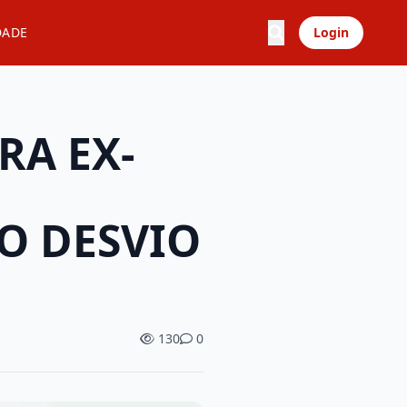
DADE
Login
RA EX-
O DESVIO
130
0