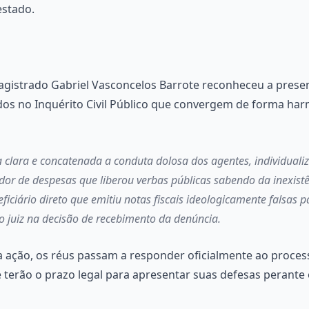
estado.
o magistrado Gabriel Vasconcelos Barrote reconheceu a pre
hidos no Inquérito Civil Público que convergem de forma h
a clara e concatenada a conduta dolosa dos agentes, individual
dor de despesas que liberou verbas públicas sabendo da inexist
iciário direto que emitiu notas fiscais ideologicamente falsas p
 o juiz na decisão de recebimento da denúncia.
ação, os réus passam a responder oficialmente ao processo
terão o prazo legal para apresentar suas defesas perante o