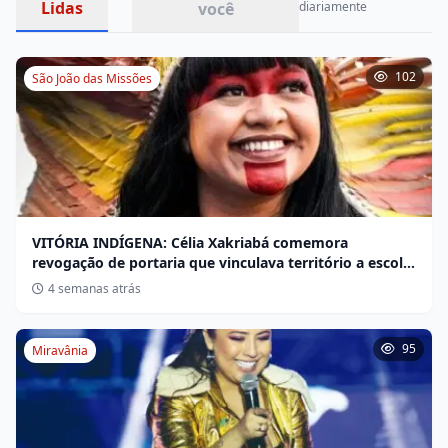
Lidas
você
diariamente
102
São João das Missões
VITÓRIA INDÍGENA: Célia Xakriabá comemora
revogação de portaria que vinculava território a escola
não indígena
4 semanas atrás
95
Miravânia