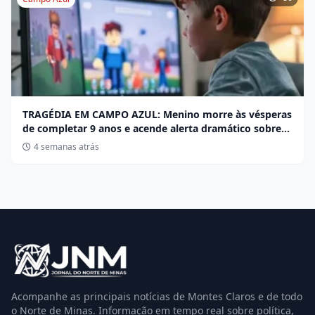
TRAGÉDIA EM CAMPO AZUL: Menino morre às vésperas
de completar 9 anos e acende alerta dramático sobre
desafios no Roblox
4 semanas atrás
Acompanhe as principais notícias de Montes Claros e de todo
o Norte de Minas. Informação em tempo real sobre política,