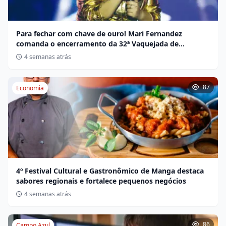
Para fechar com chave de ouro! Mari Fernandez
comanda o encerramento da 32ª Vaquejada de
Miravânia hoje
4 semanas atrás
87
Economia
4º Festival Cultural e Gastronômico de Manga destaca
sabores regionais e fortalece pequenos negócios
4 semanas atrás
86
Campo Azul