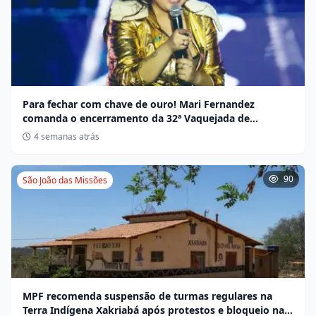
Para fechar com chave de ouro! Mari Fernandez
comanda o encerramento da 32ª Vaquejada de
Miravânia hoje
4 semanas atrás
90
São João das Missões
MPF recomenda suspensão de turmas regulares na
Terra Indígena Xakriabá após protestos e bloqueio na