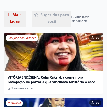
Mais
Sugeridas para
Atualizado
Lidas
você
diariamente
99
São João das Missões
VITÓRIA INDÍGENA: Célia Xakriabá comemora
revogação de portaria que vinculava território a escola
não indígena
3 semanas atrás
92
Miravânia