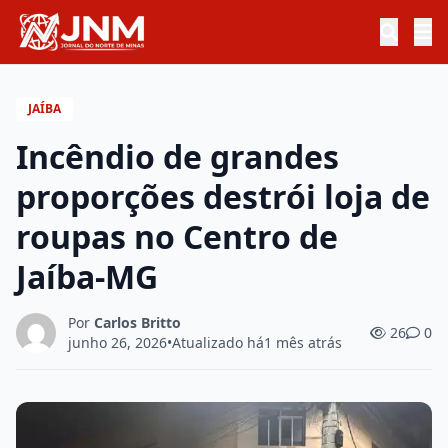
JAÍBA
Incêndio de grandes
proporções destrói loja de
roupas no Centro de
Jaíba-MG
Por
Carlos Britto
26
0
junho 26, 2026
•
Atualizado há
1 mês atrás