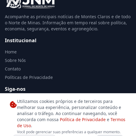
Acompanhe as principais notícias de Montes Claros e de todo
o Norte de Minas. Informação em tempo real sobre política,
economia, segurança, eventos e agronegócio.
Institucional
Home
Sobre Nós
Contato
Políticas de Privacidade
Siga-nos
Utilizamos cookies próprios e de terceiros para
melhorar sua experiência, personalizar conteúdo e
analisar o tráfego. Ao continuar navegando, você
concorda com nossa
Política de Privacidade
e
Termos
de Uso
.
© 2026 Jornal Norte de Minas. Todos os direitos reservados. Desenvolvido
Você pode gerenciar suas preferências a qualquer momento.
por
Se7eDesign
para o jornalismo independente.