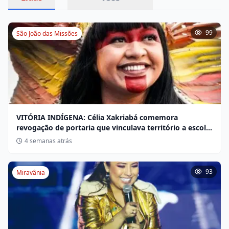
99
São João das Missões
VITÓRIA INDÍGENA: Célia Xakriabá comemora
revogação de portaria que vinculava território a escola
não indígena
4 semanas atrás
93
Miravânia