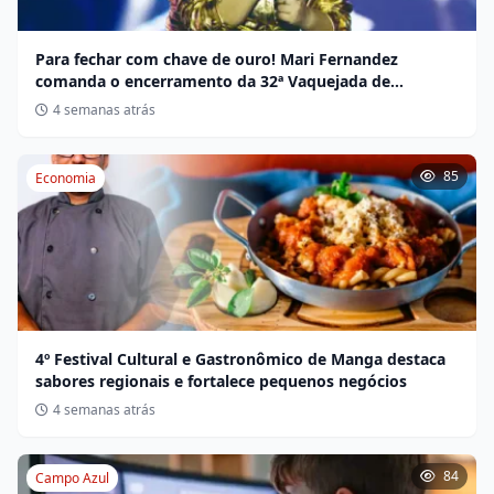
Para fechar com chave de ouro! Mari Fernandez
comanda o encerramento da 32ª Vaquejada de
Miravânia hoje
4 semanas atrás
85
Economia
4º Festival Cultural e Gastronômico de Manga destaca
sabores regionais e fortalece pequenos negócios
4 semanas atrás
84
Campo Azul