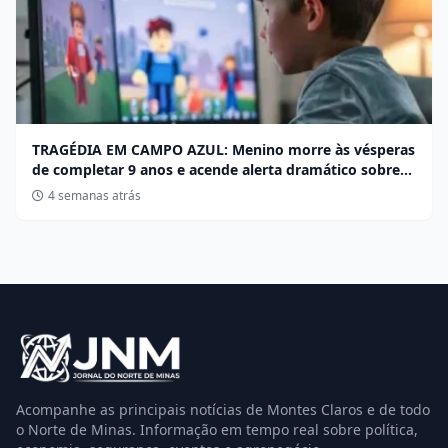
TRAGÉDIA EM CAMPO AZUL: Menino morre às vésperas
de completar 9 anos e acende alerta dramático sobre
desafios no Roblox
4 semanas atrás
Acompanhe as principais notícias de Montes Claros e de todo
o Norte de Minas. Informação em tempo real sobre política,