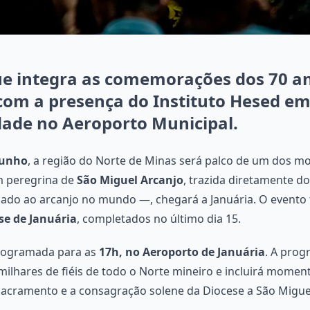
que integra as comemorações dos 70 a
com a presença do Instituto Hesed em
dade no Aeroporto Municipal.
junho
, a região do Norte de Minas será palco de um dos 
m peregrina de
São Miguel Arcanjo
, trazida diretamente d
cado ao arcanjo no mundo —, chegará a Januária. O evento 
se de Januária
, completados no último dia 15.
programada para as
17h, no Aeroporto de Januária
. A prog
milhares de fiéis de todo o Norte mineiro e incluirá momen
Sacramento e a consagração solene da Diocese a São Migue