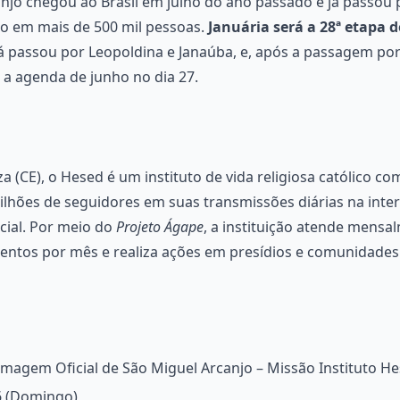
jo chegou ao Brasil em julho do ano passado e já passou po
o em mais de 500 mil pessoas.
Januária será a 28ª etapa
já passou por Leopoldina e Janaúba, e, após a passagem por
a agenda de junho no dia 27.
(CE), o Hesed é um instituto de vida religiosa católico com
ilhões de seguidores em suas transmissões diárias na inter
cial. Por meio do
Projeto Ágape
, a instituição atende mensal
mentos por mês e realiza ações em presídios e comunidades
magem Oficial de São Miguel Arcanjo – Missão Instituto H
6 (Domingo)