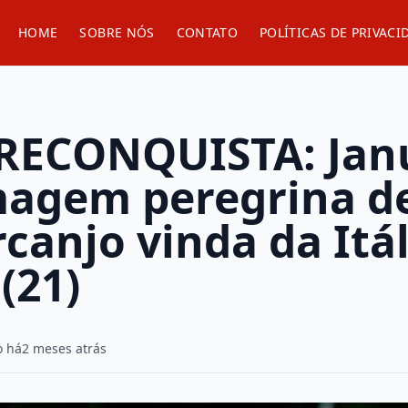
HOME
SOBRE NÓS
CONTATO
POLÍTICAS DE PRIVACI
RECONQUISTA: Jan
magem peregrina d
canjo vinda da Itál
(21)
o há
2 meses atrás