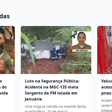
adas
o
Luto na Segurança Pública:
Veícu
s do
Acidente na MGC-135 mata
acess
vida
Sargento da PM lotada em
pneu
Januária
Aciden
sexta-
Uma trágica colisão na manhã desta
estav
quarta-feira, 25 de março,…