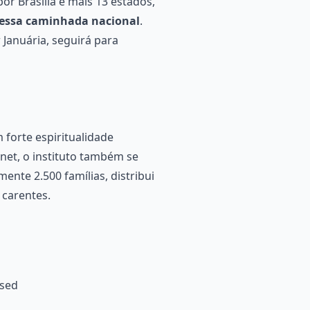
r Brasília e mais 13 estados,
 dessa caminhada nacional
.
 Januária, seguirá para
 forte espiritualidade
net, o instituto também se
mente 2.500 famílias, distribui
 carentes.
esed