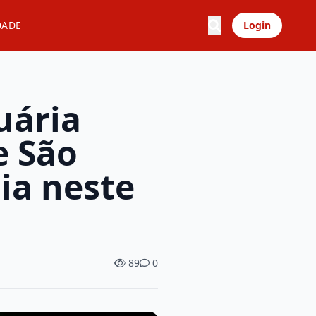
DADE
Login
uária
e São
ia neste
89
0