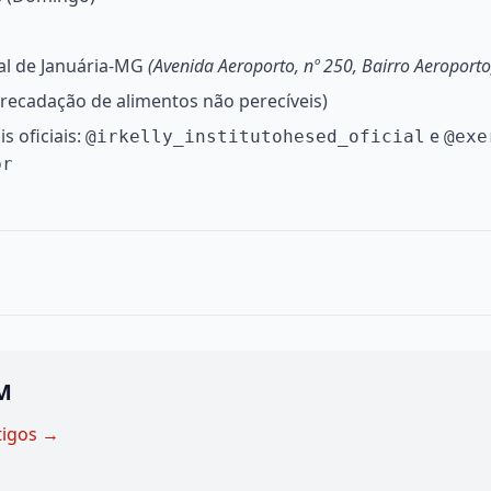
al de Januária-MG
(Avenida Aeroporto, nº 250, Bairro Aeroporto
recadação de alimentos não perecíveis)
s oficiais:
e
@irkelly_institutohesed_oficial
@exe
br
M
tigos →