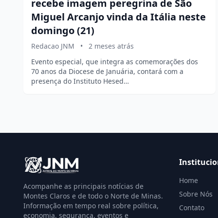
recebe imagem peregrina de São
Miguel Arcanjo vinda da Itália neste
domingo (21)
Redacao JNM
•
2 meses atrás
Evento especial, que integra as comemorações dos
70 anos da Diocese de Januária, contará com a
presença do Instituto Hesed…
Institucio
Home
Acompanhe as principais notícias de
Sobre Nós
Montes Claros e de todo o Norte de Minas.
Informação em tempo real sobre política,
Contato
economia, segurança, eventos e