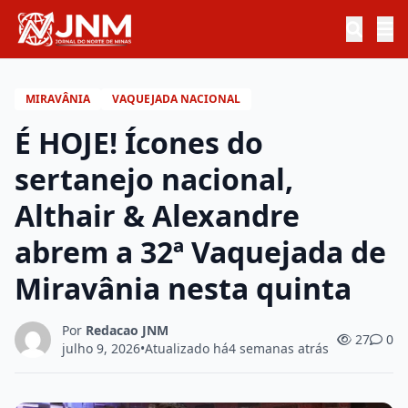
MIRAVÂNIA
VAQUEJADA NACIONAL
É HOJE! Ícones do
sertanejo nacional,
Althair & Alexandre
abrem a 32ª Vaquejada de
Miravânia nesta quinta
Por
Redacao JNM
27
0
julho 9, 2026
•
Atualizado há
4 semanas atrás