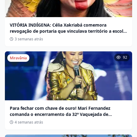
VITÓRIA INDÍGENA: Célia Xakriabá comemora
revogação de portaria que vinculava território a escola
não indígena
3 semanas atrás
92
Miravânia
Para fechar com chave de ouro! Mari Fernandez
comanda o encerramento da 32ª Vaquejada de
Miravânia hoje
4 semanas atrás