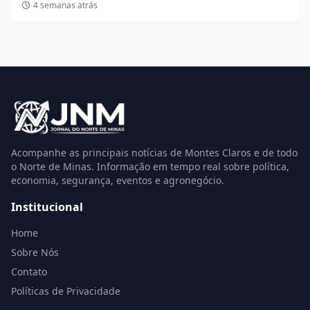
desafios no Roblox
4 semanas atrás
Acompanhe as principais notícias de Montes Claros e de todo
o Norte de Minas. Informação em tempo real sobre política,
economia, segurança, eventos e agronegócio.
Institucional
Home
Sobre Nós
Contato
Políticas de Privacidade