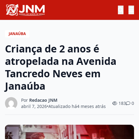
JANAÚBA
Criança de 2 anos é
atropelada na Avenida
Tancredo Neves em
Janaúba
Por
Redacao JNM
183
0
abril 7, 2026
•
Atualizado há
4 meses atrás