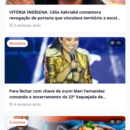
VITÓRIA INDÍGENA: Célia Xakriabá comemora
revogação de portaria que vinculava território a escola
não indígena
4 semanas atrás
95
Miravânia
Para fechar com chave de ouro! Mari Fernandez
comanda o encerramento da 32ª Vaquejada de
Miravânia hoje
4 semanas atrás
87
Economia