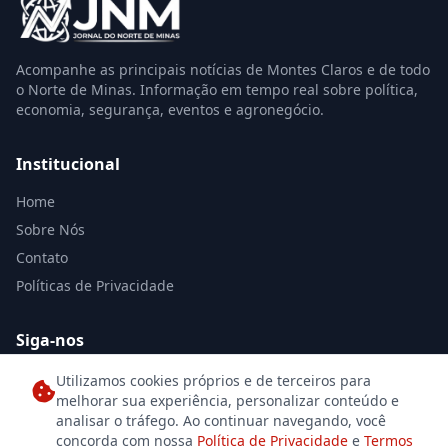
Acompanhe as principais notícias de Montes Claros e de todo
o Norte de Minas. Informação em tempo real sobre política,
economia, segurança, eventos e agronegócio.
Institucional
Home
Sobre Nós
Contato
Políticas de Privacidade
Siga-nos
Utilizamos cookies próprios e de terceiros para
melhorar sua experiência, personalizar conteúdo e
analisar o tráfego. Ao continuar navegando, você
concorda com nossa
Política de Privacidade
e
Termos