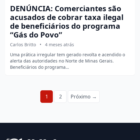
DENÚNCIA: Comerciantes são
acusados de cobrar taxa ilegal
de beneficiários do programa
“Gás do Povo”
Carlos Britto
•
4 meses atrás
Uma prática irregular tem gerado revolta e acendido o
alerta das autoridades no Norte de Minas Gerais.
Beneficiários do programa…
Paginação
1
2
Próximo →
de
posts