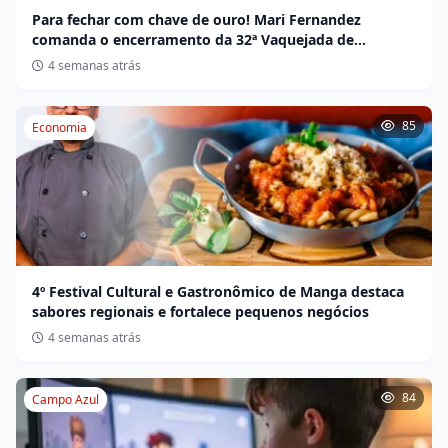
Para fechar com chave de ouro! Mari Fernandez
comanda o encerramento da 32ª Vaquejada de
Miravânia hoje
4 semanas atrás
85
Economia
4º Festival Cultural e Gastronômico de Manga destaca
sabores regionais e fortalece pequenos negócios
4 semanas atrás
84
Campo Azul