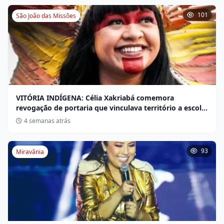
101
São João das Missões
VITÓRIA INDÍGENA: Célia Xakriabá comemora
revogação de portaria que vinculava território a escola
não indígena
4 semanas atrás
93
Miravânia