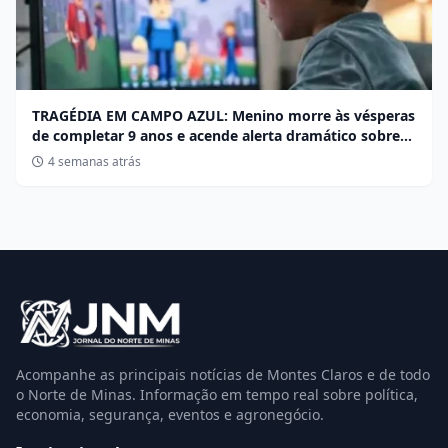
TRAGÉDIA EM CAMPO AZUL: Menino morre às vésperas
de completar 9 anos e acende alerta dramático sobre
desafios no Roblox
4 semanas atrás
Acompanhe as principais notícias de Montes Claros e de todo
o Norte de Minas. Informação em tempo real sobre política,
economia, segurança, eventos e agronegócio.