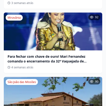
não indígena
3 semanas atrás
92
Miravânia
Para fechar com chave de ouro! Mari Fernandez
comanda o encerramento da 32ª Vaquejada de
Miravânia hoje
4 semanas atrás
90
São João das Missões