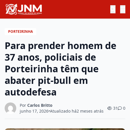
PORTEIRINHA
Para prender homem de
37 anos, policiais de
Porteirinha têm que
abater pit-bull em
autodefesa
Por
Carlos Britto
31
0
junho 17, 2026
•
Atualizado há
2 meses atrás