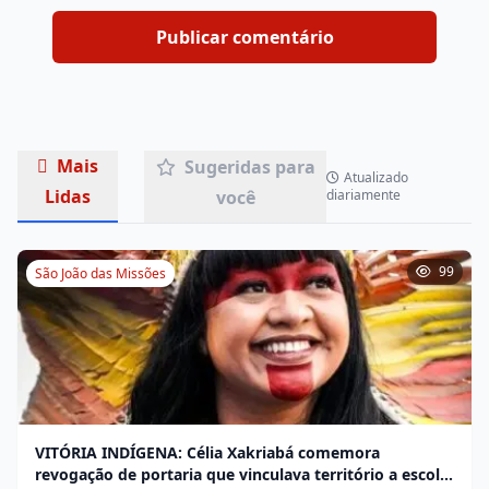
Mais
Sugeridas para
Atualizado
Lidas
você
diariamente
99
São João das Missões
VITÓRIA INDÍGENA: Célia Xakriabá comemora
revogação de portaria que vinculava território a escola